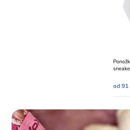
Ponož
sneake
od
91