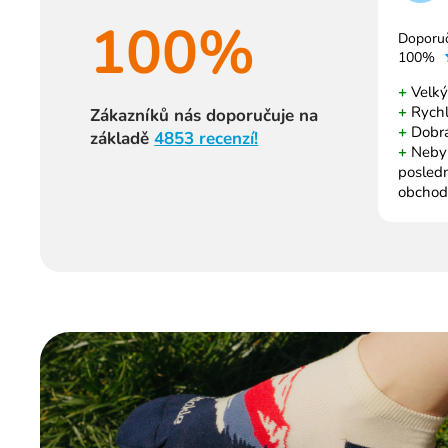
100%
Doporu
100%
+
Velký
+
Rychl
Zákazníků nás doporučuje na
+
Dobrá
základě
4853 recenzí!
+
Nebyl 
posled
obchod