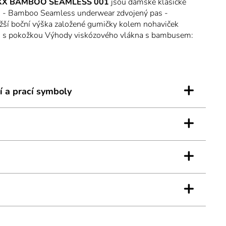
XX BAMBOO SEAMLESS 001
jsou dámské klasické
S - Bamboo Seamless underwear zdvojený pas -
ižší boční výška založené gumičky kolem nohaviček
tu s pokožkou Výhody viskózového vlákna s bambusem:
ek příjemný materiál - ekologický materiál -
alergenní - prodyšné - antistatické - odolává vzniku
 - absorbce vlhkosti - ochrana proti UV vhodné pro
žné nošení.
+
í a prací symboly
+
+
+