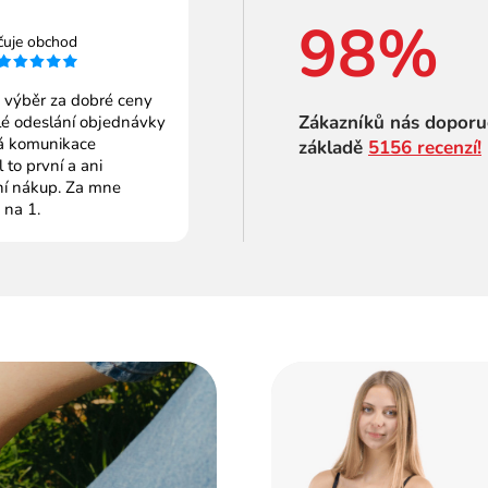
98%
čuje obchod
 výběr za dobré ceny
Zákazníků nás doporu
é odeslání objednávky
 komunikace
základě
5156 recenzí!
to první a ani
ní nákup. Za mne
 na 1.