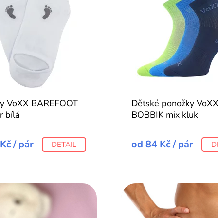
ky VoXX BAREFOOT
Dětské ponožky VoX
r bílá
BOBBIK mix kluk
 Kč
/ pár
od
84 Kč
/ pár
DETAIL
D