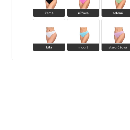
černá
růžová
zelená
bílá
modrá
starorůžová