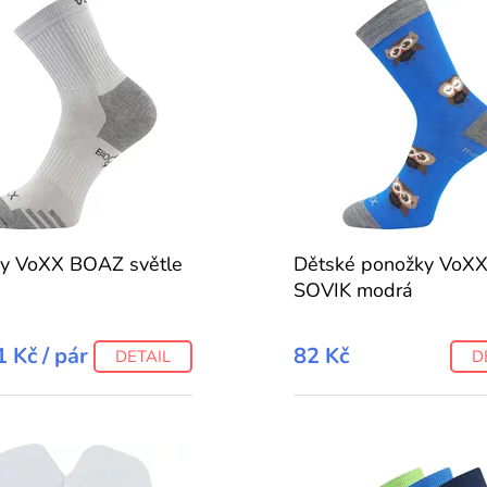
y VoXX BOAZ světle
Dětské ponožky VoX
SOVIK modrá
1 Kč
/ pár
82 Kč
DETAIL
D