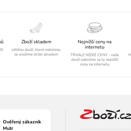
nů
Zboží skladem
Nejnižší ceny na
internetu
30
většinu zboží, které nabízíme,
se snažíme držet skladem
r
TRVALE NÍZKÉ CENY - naše
zboží nabízíme za ty nejnižší
ceny na internetu
Ověřený zákazník
Mutr