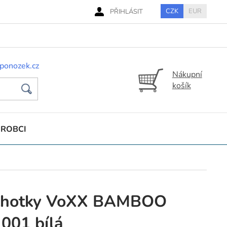
CZK
EUR
PŘIHLÁSIT
ponozek.cz
Nákupní
košík
ÝROBCI
lhotky VoXX BAMBOO
001 bílá