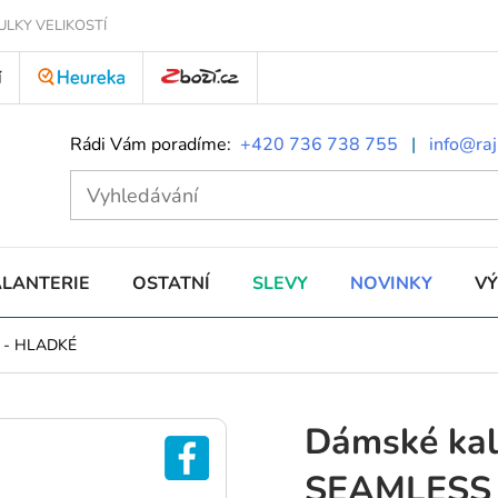
ULKY VELIKOSTÍ
Í
Rádi Vám poradíme:
+420 736 738 755
|
info@raj
ALANTERIE
OSTATNÍ
SLEVY
NOVINKY
V
-
HLADKÉ
Dámské ka
SEAMLESS 