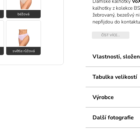
Dámské kalhotky
Vo
kalhotky z kolekce B
béžová
žebrovaný, bezešvý n
nepřijdou do kontak
hladký, jemný, na dot
antibakteriální - hypo
ČÍST VÍCE...
pachů - termoregulace
alergiky na sport i bě
světle růžová
Vlastnosti, složen
Tabulka velikostí
Výrobce
Další fotografie