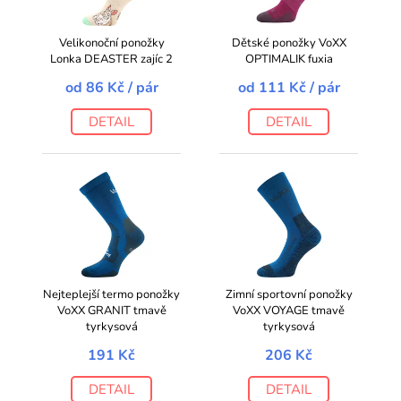
Velikonoční ponožky
Dětské ponožky VoXX
Lonka DEASTER zajíc 2
OPTIMALIK fuxia
od
86 Kč
/ pár
od
111 Kč
/ pár
DETAIL
DETAIL
Nejteplejší termo ponožky
Zimní sportovní ponožky
VoXX GRANIT tmavě
VoXX VOYAGE tmavě
tyrkysová
tyrkysová
191 Kč
206 Kč
DETAIL
DETAIL