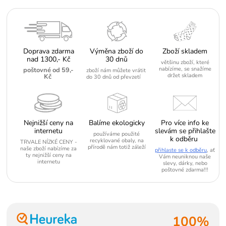
Doprava zdarma
Výměna zboží do
Zboží skladem
nad 1300,- Kč
30 dnů
většinu zboží, které
nabízíme, se snažíme
poštovné od 59,-
zboží nám můžete vrátit
držet skladem
Kč
do 30 dnů od převzetí
Nejnižší ceny na
Balíme ekologicky
Pro více info ke
internetu
slevám se přihlašte
používáme použité
k odběru
recyklované obaly, na
TRVALE NÍZKÉ CENY -
přírodě nám totiž záleží
naše zboží nabízíme za
přihlaste se k odběru
, ať
ty nejnižší ceny na
Vám neuniknou naše
internetu
slevy, dárky, nebo
poštovné zdarma!!!
100%