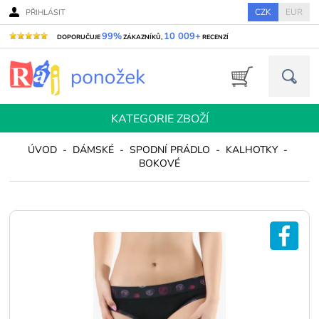
CZK
EUR
PŘIHLÁSIT
99%
10 009+
DOPORUČUJE
ZÁKAZNÍKŮ,
RECENZÍ
KATEGORIE ZBOŽÍ
ÚVOD
-
DÁMSKÉ
-
SPODNÍ PRÁDLO
-
KALHOTKY
-
BOKOVÉ