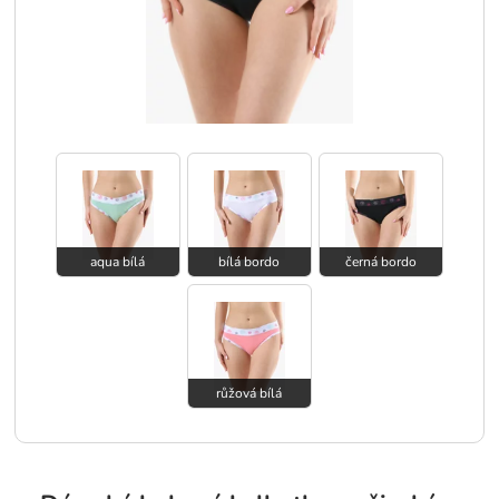
aqua bílá
bílá bordo
černá bordo
růžová bílá