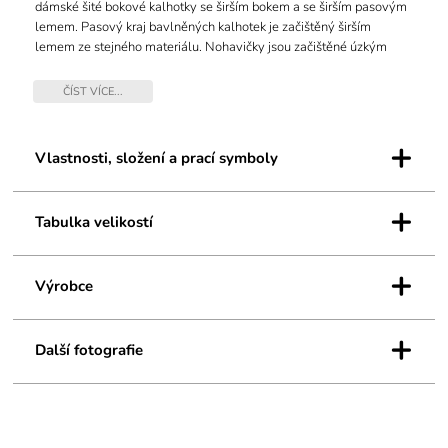
dámské šité bokové kalhotky se širším bokem a se širším pasovým
lemem. Pasový kraj bavlněných kalhotek je začištěný širším
lemem ze stejného materiálu. Nohavičky jsou začištěné úzkým
lemem ze stejného materiálu. Lemy v pase a v nohavičkách jsou
potištěné. Přední a zadní díl je jednobarevný.
ČÍST VÍCE...
Materiál je vyroben z bavlny, která je doplněna elastanem. Úplet je
+
vhodný pro všechny, kteří hledají přírodní materiály. Elastan přidává
Vlastnosti, složení a prací symboly
materiálu pružnost a zlepšuje jeho tvarovou stálost. Prádlo z tohoto
materiálu je vhodné pro každodenní nošení.
+
Tabulka velikostí
+
Výrobce
+
Další fotografie