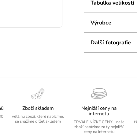
Tabulka velikostí
Složení:
100% bavln
Dopřejte si klidné noc
detail.
Výrobce
Další fotografie
nů
Zboží skladem
Nejnižší ceny na
internetu
30
většinu zboží, které nabízíme,
se snažíme držet skladem
r
TRVALE NÍZKÉ CENY - naše
zboží nabízíme za ty nejnižší
ceny na internetu