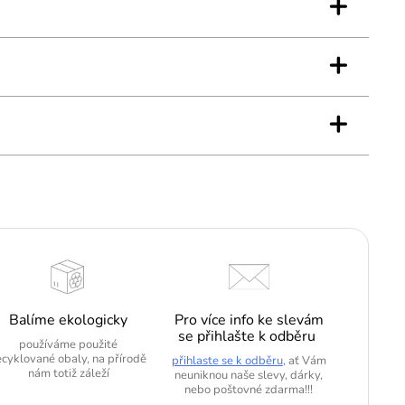
+
a
i ve stylu, který podtrhne Vaši přirozenost i smysl pro
+
+
Balíme ekologicky
Pro více info ke slevám
se přihlašte k odběru
používáme použité
ecyklované obaly, na přírodě
přihlaste se k odběru
, ať Vám
nám totiž záleží
neuniknou naše slevy, dárky,
nebo poštovné zdarma!!!