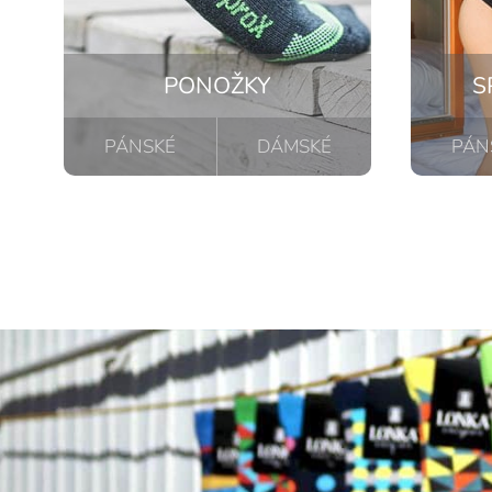
PONOŽKY
S
PÁNSKÉ
DÁMSKÉ
PÁN