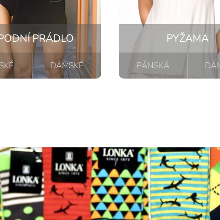
PODNÍ PRÁDLO
PYŽAMA
SKÉ
DÁMSKÉ
PÁNSKÁ
DÁ