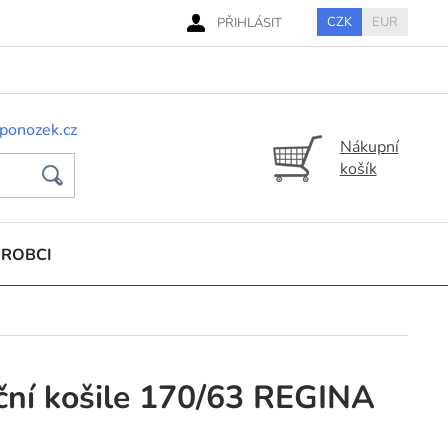
CZK
EUR
PŘIHLÁSIT
ponozek.cz
Nákupní
košík
ÝROBCI
ní košile 170/63 REGINA