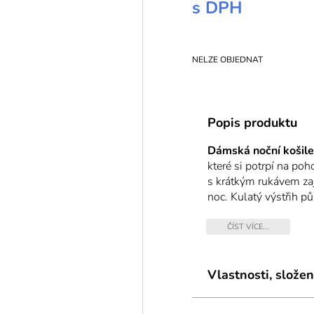
s DPH
NELZE OBJEDNAT
Popis produktu
Dámská noční košil
které si potrpí na po
s krátkým rukávem za
noc. Kulatý výstřih p
vzor dodává modelu šm
bavlna
, která je pří
ČÍST VÍCE...
– pocit lehkosti Vás
Typ:
Krátký rukáv
Styl:
Vlastnosti, složen
Se vzorem
Vlastnosti:
Výstřih k
Materiál:
Bavlna