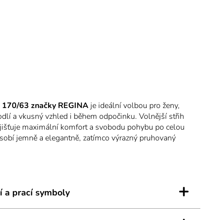
e 170/63 značky REGINA
je ideální volbou pro ženy,
hodlí a vkusný vzhled i během odpočinku. Volnější střih
jišťuje maximální komfort a svobodu pohybu po celou
ůsobí jemně a elegantně, zatímco výrazný pruhovaný
rnc bez zbytečné okázalosti. Materiál tvoří
100%
jemná na dotek, prodyšná a vhodná i pro citlivou pokožku
 bude provázet každým okamžikem.
+
í a prací symboly
ulatý