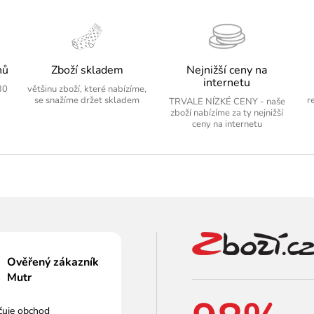
nů
Zboží skladem
Nejnižší ceny na
internetu
30
většinu zboží, které nabízíme,
se snažíme držet skladem
r
TRVALE NÍZKÉ CENY - naše
zboží nabízíme za ty nejnižší
ceny na internetu
Ověřený zákazník
Mutr
čuje obchod