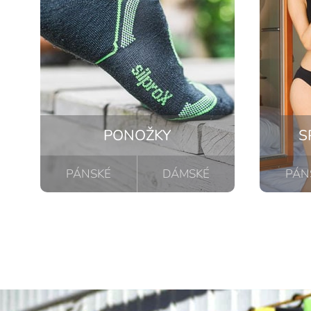
PONOŽKY
S
PÁNSKÉ
DÁMSKÉ
PÁN