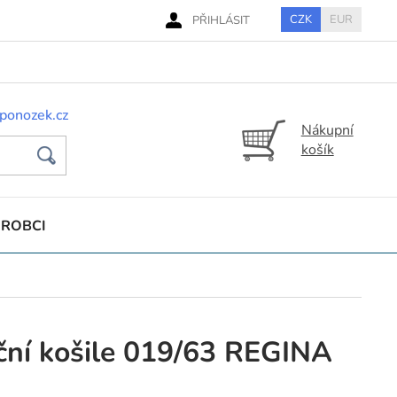
CZK
EUR
PŘIHLÁSIT
ponozek.cz
Nákupní
košík
ÝROBCI
ní košile 019/63 REGINA