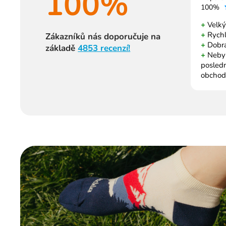
100%
100%
+
Velký
+
Rychl
Zákazníků nás doporučuje na
+
Dobrá
základě
4853 recenzí!
+
Nebyl 
posled
obchod