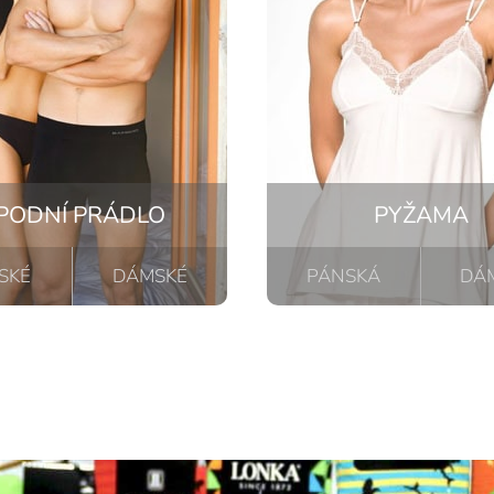
PODNÍ PRÁDLO
PYŽAMA
SKÉ
DÁMSKÉ
PÁNSKÁ
DÁ