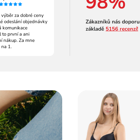
98%
 výběr za dobré ceny
Zákazníků nás doporu
é odeslání objednávky
 komunikace
základě
5156 recenzí!
to první a ani
ní nákup. Za mne
 na 1.