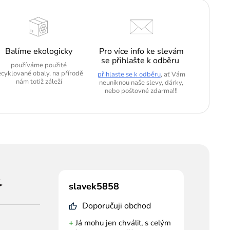
Balíme ekologicky
Pro více info ke slevám
se přihlašte k odběru
používáme použité
ecyklované obaly, na přírodě
přihlaste se k odběru
, ať Vám
nám totiž záleží
neuniknou naše slevy, dárky,
nebo poštovné zdarma!!!
slavek5858
Doporučuji obchod
+
Já mohu jen chválit, s celým