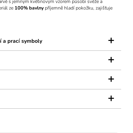
 barvě s jemným květinovým vzorem působí svěže a
riál ze
100% bavlny
příjemně hladí pokožku, zajišťuje
 celou noc a dovoluje pokožce volně dýchat. Kulatý
ná knoflíková léga, která usnadňuje oblékání i svlékání.
jí volnost pohybu bez omezení, zatímco delší délka
 zahalení.
+
í a prací symboly
latý, S knoflíky
+
a
kvalitního spánku v noční košili navržené pro Vaše
+
+