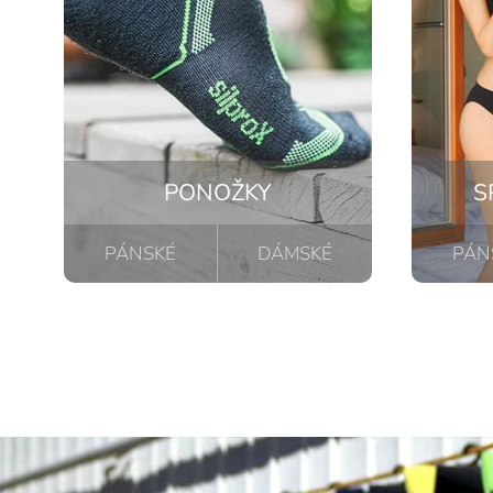
PONOŽKY
S
PÁNSKÉ
DÁMSKÉ
PÁN