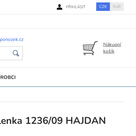
CZK
EUR
PŘIHLÁSIT
ponozek.cz
Nákupní
košík
ÝROBCI
lenka 1236/09 HAJDAN