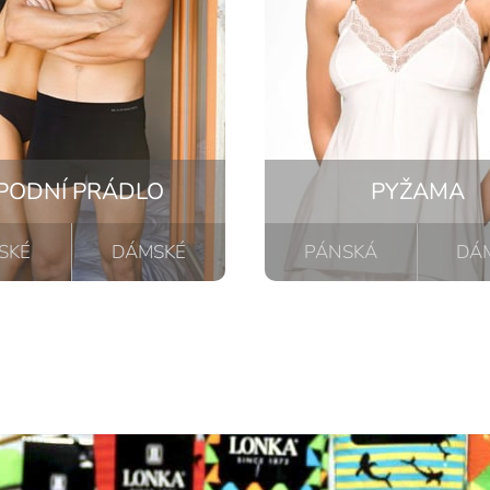
PODNÍ PRÁDLO
PYŽAMA
SKÉ
DÁMSKÉ
PÁNSKÁ
DÁ