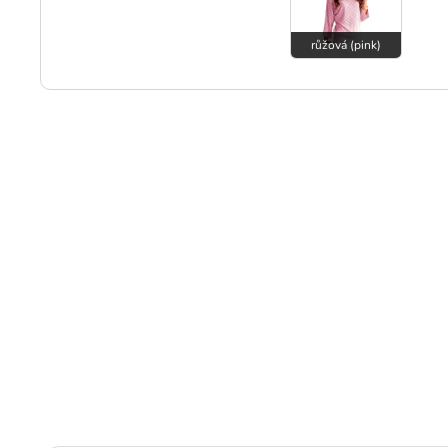
růžová (pink)