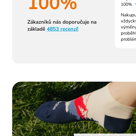
100%
100%
Nakupuj
vždycky
Zákazníků nás doporučuje na
výměny
základě
4853 recenzí!
proběh
problé