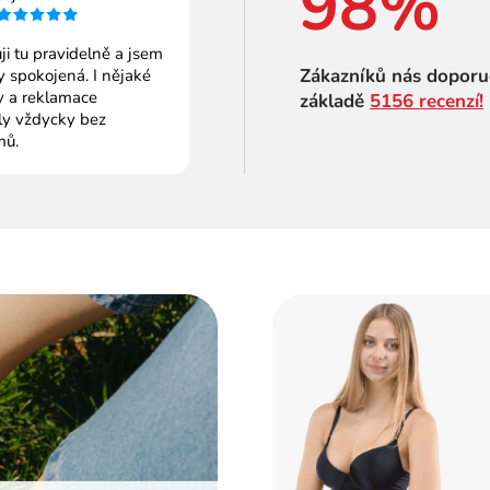
98%
i tu pravidelně a jsem
Zákazníků nás doporu
 spokojená. I nějaké
 a reklamace
základě
5156 recenzí!
ly vždycky bez
mů.