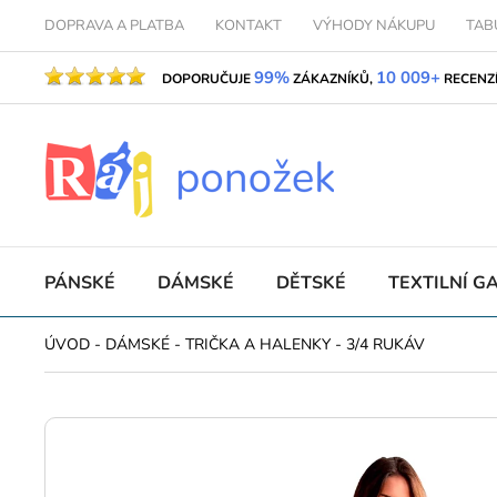
DOPRAVA A PLATBA
KONTAKT
VÝHODY NÁKUPU
TAB
99%
10 009+
DOPORUČUJE
ZÁKAZNÍKŮ,
RECENZ
PÁNSKÉ
DÁMSKÉ
DĚTSKÉ
TEXTILNÍ G
ÚVOD
-
DÁMSKÉ
-
TRIČKA A HALENKY
-
3/4 RUKÁV