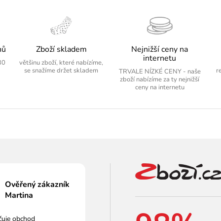
nů
Zboží skladem
Nejnižší ceny na
internetu
30
většinu zboží, které nabízíme,
se snažíme držet skladem
r
TRVALE NÍZKÉ CENY - naše
zboží nabízíme za ty nejnižší
ceny na internetu
Ověřený zákazník
Martina
čuje obchod