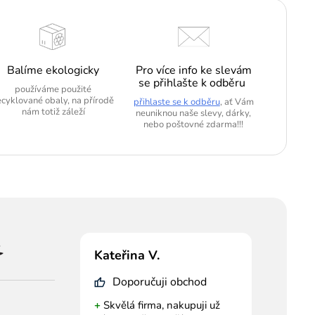
Balíme ekologicky
Pro více info ke slevám
se přihlašte k odběru
používáme použité
ecyklované obaly, na přírodě
přihlaste se k odběru
, ať Vám
nám totiž záleží
neuniknou naše slevy, dárky,
nebo poštovné zdarma!!!
Kateřina V.
Doporučuji obchod
+
Skvělá firma, nakupuji už