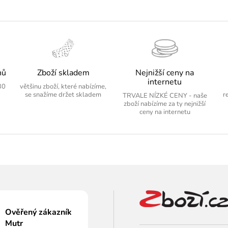
nů
Zboží skladem
Nejnižší ceny na
internetu
30
většinu zboží, které nabízíme,
se snažíme držet skladem
r
TRVALE NÍZKÉ CENY - naše
zboží nabízíme za ty nejnižší
ceny na internetu
Ověřený zákazník
Mutr