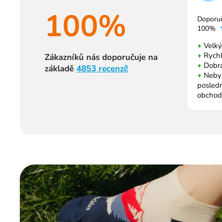
100%
Doporu
100%
+
Velký
+
Rychl
Zákazníků nás doporučuje na
+
Dobrá
základě
4853 recenzí!
+
Nebyl 
posled
obchod