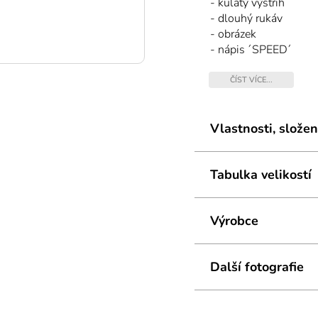
- kulatý výstřih
- dlouhý rukáv
- obrázek
- nápis ´SPEED´
- dlouhé kalhoty bez
- široká guma v pase
ČÍST VÍCE...
- příjemný bavlněný ú
Vlastnosti, složen
Tabulka velikostí
Výrobce
Další fotografie