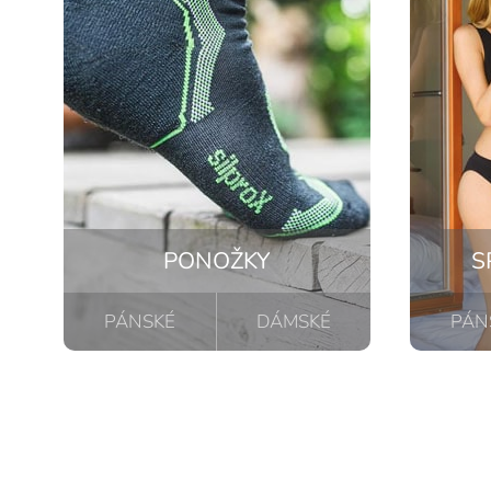
PONOŽKY
S
PÁNSKÉ
DÁMSKÉ
PÁN