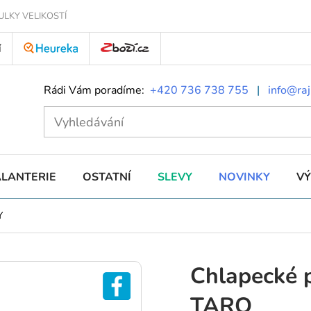
ULKY VELIKOSTÍ
Í
Rádi Vám poradíme:
+420 736 738 755
|
info@raj
ALANTERIE
OSTATNÍ
SLEVY
NOVINKY
V
Y
Chlapecké 
TARO