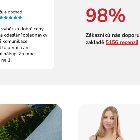
98%
čuje obchod
 výběr za dobré ceny
Zákazníků nás doporu
é odeslání objednávky
 komunikace
základě
5156 recenzí!
to první a ani
ní nákup. Za mne
 na 1.