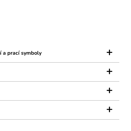
 kapes
plet
+
í a prací symboly
+
+
+