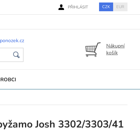
CZK
EUR
PŘIHLÁSIT
ponozek.cz
Nákupní
košík
ÝROBCI
pyžamo Josh 3302/3303/41