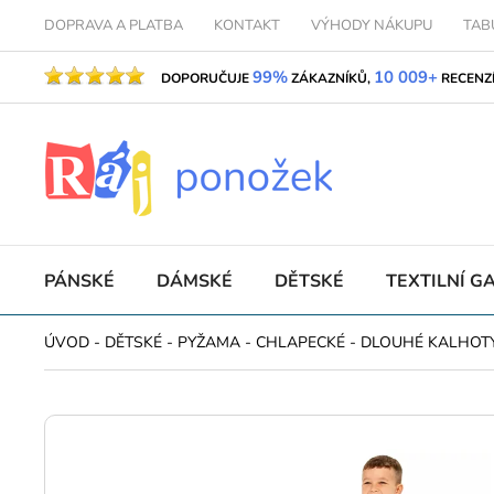
DOPRAVA A PLATBA
KONTAKT
VÝHODY NÁKUPU
TAB
99%
10 009+
DOPORUČUJE
ZÁKAZNÍKŮ,
RECENZ
PÁNSKÉ
DÁMSKÉ
DĚTSKÉ
TEXTILNÍ G
ÚVOD
-
DĚTSKÉ
-
PYŽAMA
-
CHLAPECKÉ
-
DLOUHÉ KALHOT