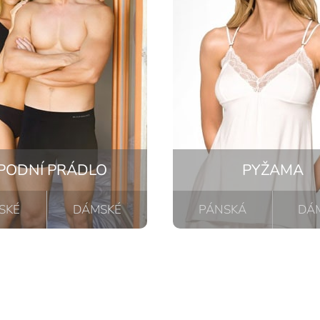
PODNÍ PRÁDLO
PYŽAMA
SKÉ
DÁMSKÉ
PÁNSKÁ
DÁ