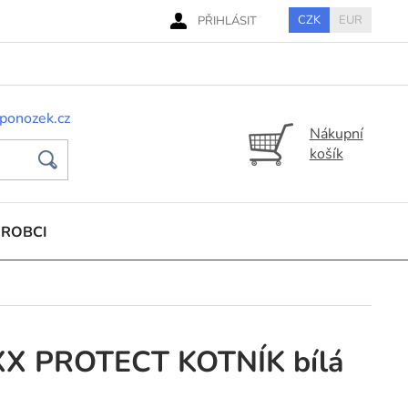
CZK
EUR
PŘIHLÁSIT
ponozek.cz
Nákupní
košík
ÝROBCI
XX PROTECT KOTNÍK bílá