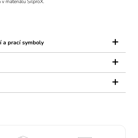
a v materiálu SilproX.
1: tato kompresivní třída výrobků slouží preventivně.
+
í a prací symboly
+
5 cm
+
9 cm