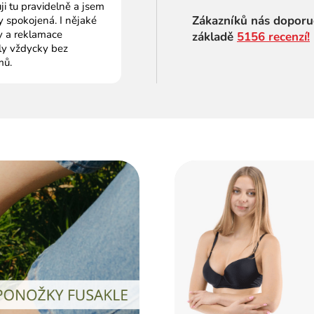
i tu pravidelně a jsem
Zákazníků nás doporu
 spokojená. I nějaké
 a reklamace
základě
5156 recenzí!
ly vždycky bez
mů.