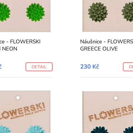
ice - FLOWERSKI
Náušnice - FLOWERS
N NEON
GREECE OLIVE
č
230 Kč
DETAIL
D