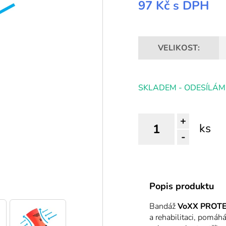
97 Kč
s DPH
VELIKOST:
SKLADEM - ODESÍLÁM
+
ks
-
Popis produktu
Bandáž
VoXX PROT
a rehabilitaci, pomáh