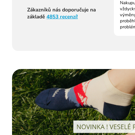
Nakupuj
vždycky
Zákazníků nás doporučuje na
výměny
základě
4853 recenzí!
proběh
problé