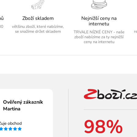
nů
Zboží skladem
Nejnižší ceny na
internetu
30
většinu zboží, které nabízíme,
se snažíme držet skladem
r
TRVALE NÍZKÉ CENY - naše
zboží nabízíme za ty nejnižší
ceny na internetu
Ověřený zákazník
Martina
98%
čuje obchod