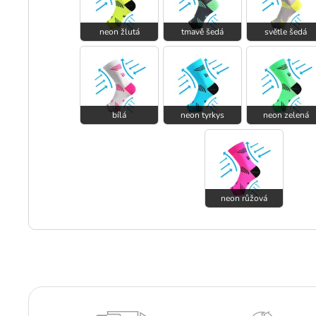
neon žlutá
tmavě šedá
světle šedá
bílá
neon tyrkys
neon zelená
neon růžová