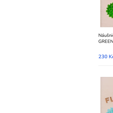
Náušn
GREE
230 K